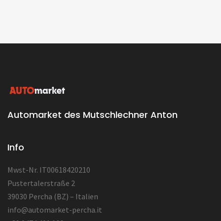
Automarket des Mutschlechner Anton
Info
Mwst-Nr. IT00618420210
Pustertalerstraße 2
39030 Percha (BZ) – Italien
info@automarket-percha.it