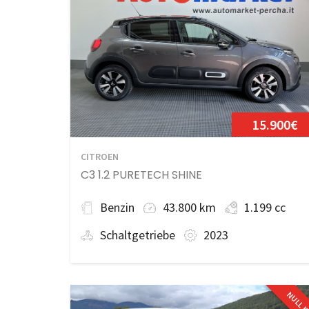
15.900€
CITROEN
C3 1.2 PURETECH SHINE
Benzin
43.800 km
1.199 cc
Schaltgetriebe
2023
NULL 