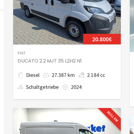
20.800€
FIAT
DUCATO 2.2 MJT 35 L2H2 N1
Diesel
27.387 km
2.184 cc
Schaltgetriebe
2024
NULL KM