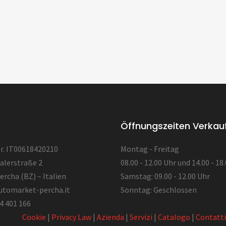
Öffnungszeiten Verkau
. IT00618420210
Montag - Freitag
alerstraße 2
08.00 - 12.00 Uhr und 14.00 - 18
ercha (BZ) – Italien
Samstag: 09.00 - 12.00 Uhr
utomarket-percha.it
Sonntag: Geschlossen
4 401 166
Cookie
|
Privacy Law
|
Azienda
|
Servizi
|
Catalogo
|
Contatti