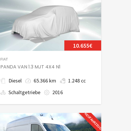
10.655€
FIAT
PANDA VAN 1.3 MJT 4X4 N1
Diesel
65.366 km
1.248 cc
Schaltgetriebe
2016
NEUFAHRZEUG