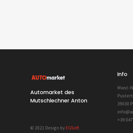
Info
Mwst-Nr
Automarket des
Pustert
Mutschlechner Anton
39030 P
info@a
+39 047
© 2021 Design by
EGSoft