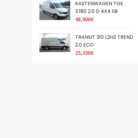
KASTENWAGEN TGE
3.180 2.0 D 4X4 SB
48,900€
TRANSIT 310 L2H2 TREND
2.0 ECO
25,330€