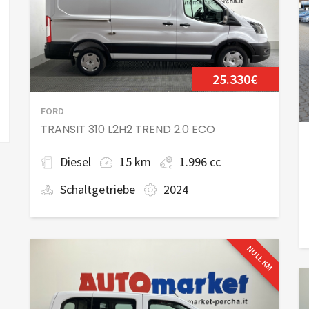
25.330€
FORD
TRANSIT 310 L2H2 TREND 2.0 ECO
Diesel
15 km
1.996 cc
Schaltgetriebe
2024
NULL KM