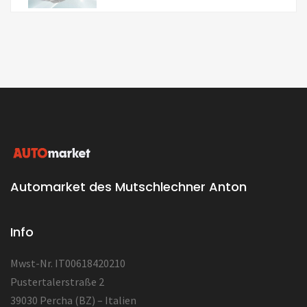
Automarket des Mutschlechner Anton
Info
Mwst-Nr. IT00618420210
Pustertalerstraße 2
39030 Percha (BZ) – Italien