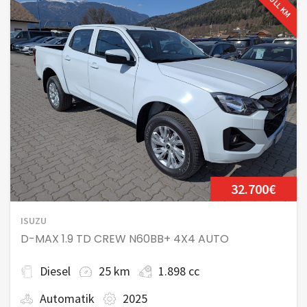
NULL KM
32.700€
ISUZU
D-MAX 1.9 TD CREW N60BB+ 4X4 AUTO
Diesel
25 km
1.898 cc
Automatik
2025