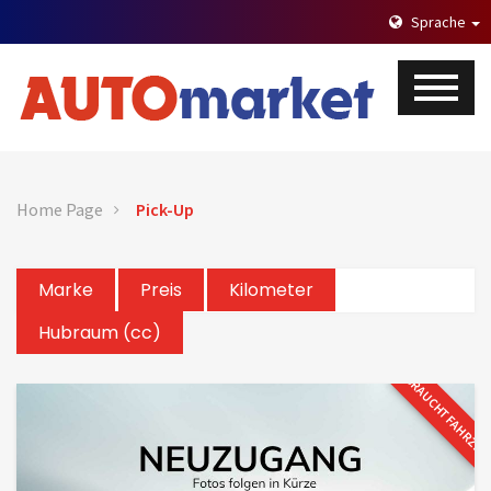
Sprache
Home Page
Pick-Up
Marke
Preis
Kilometer
Hubraum (cc)
GEBRAUCHTFAHRZE