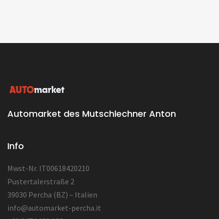
Automarket des Mutschlechner Anton
Info
Mwst-Nr. IT00618420210
Pustertalerstraße 2
39030 Percha (BZ) – Italien
info@automarket-percha.it