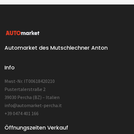
Automarket des Mutschlechner Anton
Info
Mwst-Nr. IT00618420210
Pustertalerstraße 2
39030 Percha (BZ) – Italien
info@automarket-percha.it
+39 0474 401 166
Öffnungszeiten Verkauf