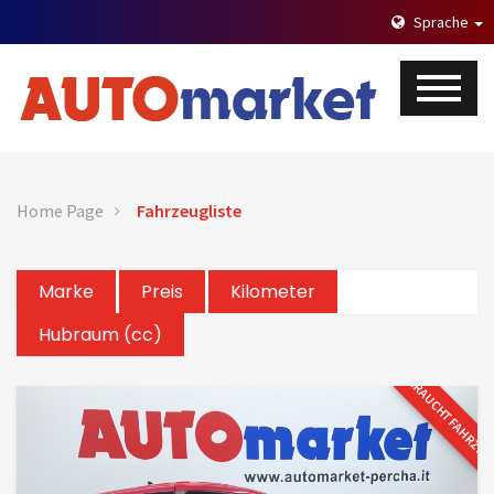
Sprache
Home Page
Fahrzeugliste
Marke
Preis
Kilometer
Hubraum (cc)
GEBRAUCHTFAHRZE