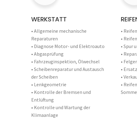
WERKSTATT
REIFE
• Allgemeine mechanische
• Reife
Reparaturen
• Reife
• Diagnose Motor- und Elektroauto
• Spur 
• Abgasprüfung
• Repar
• Fahrzeuginspektion, Ölwechsel
• Felge
• Scheibenreparatur und Austausch
• Ersatz
der Scheiben
• Verka
• Lenkgeometrie
• Reife
• Kontrolle der Bremsen und
Sommer
Entlüftung
• Kontrolle und Wartung der
Klimaanlage