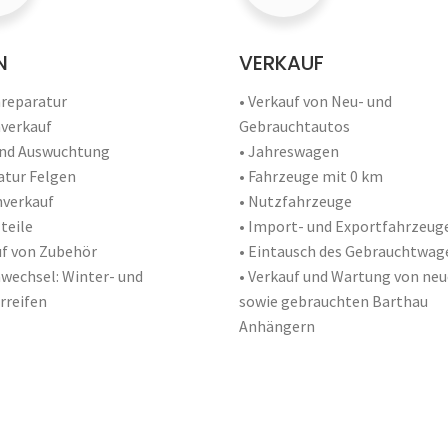
N
VERKAUF
nreparatur
• Verkauf von Neu- und
nverkauf
Gebrauchtautos
und Auswuchtung
• Jahreswagen
atur Felgen
• Fahrzeuge mit 0 km
nverkauf
• Nutzfahrzeuge
teile
• Import- und Exportfahrzeug
uf von Zubehör
• Eintausch des Gebrauchtwag
nwechsel: Winter- und
• Verkauf und Wartung von ne
reifen
sowie gebrauchten Barthau
Anhängern