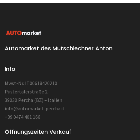
Automarket des Mutschlechner Anton
Info
Mwst-Nr. IT00618420210
Pustertalerstraße 2
39030 Percha (BZ) – Italien
info@automarket-percha.it
+39 0474 401 166
Öffnungszeiten Verkauf