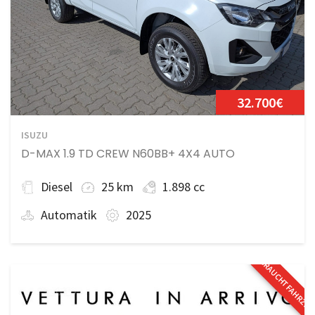
32.700€
ISUZU
D-MAX 1.9 TD CREW N60BB+ 4X4 AUTO
Diesel
25 km
1.898 cc
Automatik
2025
GEBRAUCHTFAHRZE