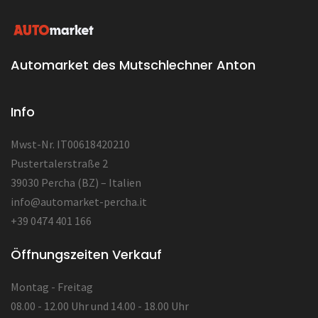
Automarket des Mutschlechner Anton
Info
Mwst-Nr. IT00618420210
Pustertalerstraße 2
39030 Percha (BZ) – Italien
info@automarket-percha.it
+39 0474 401 166
Öffnungszeiten Verkauf
Montag - Freitag
08.00 - 12.00 Uhr und 14.00 - 18.00 Uhr