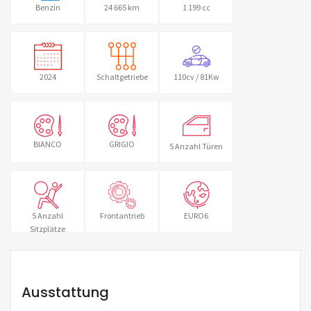
Benzin
24 665 km
1 199 cc
2024
Schaltgetriebe
110cv / 81Kw
BIANCO
GRIGIO
5 Anzahl Türen
5 Anzahl
Frontantrieb
EURO6
Sitzplätze
Ausstattung