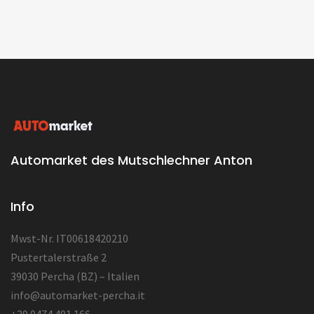
Automarket des Mutschlechner Anton
Info
Mwst-Nr. IT00618420210
Pustertalerstraße 2
39030 Percha (BZ) – Italien
info@automarket-percha.it
+39 0474 401 166