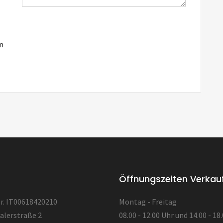
in
Öffnungszeiten Verkau
. IT00618420210
Montag - Freitag
alerstraße 2
08.00 - 12.00 Uhr und 14.00 - 18