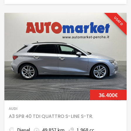
USATO
36.400€
AUDI
A3 SPB 40 TDI QUATTRO S-LINE S-TR.
Diesel
49.857 km
1.968 cc