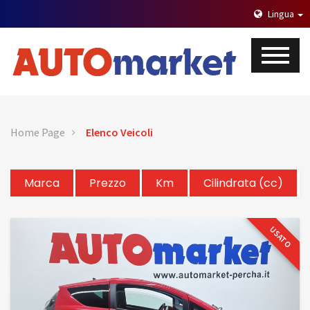
Lingua
Home Page
Elenco Veicoli
Marca
Prezzo
Km
Cilindrata (cc)
USATO