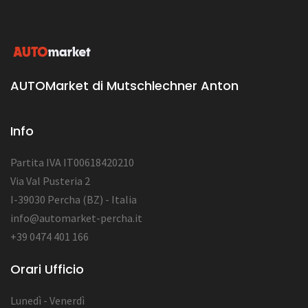
AUTOMarket di Mutschlechner Anton
Info
Partita IVA IT00618420210
Via Val Pusteria 2
I-39030 Percha (BZ) - Italia
info@automarket-percha.it
+39 0474 401 166
Orari Ufficio
Lunedì - Venerdì