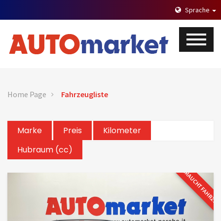
Sprache
Home Page
Fahrzeugliste
Marke
Preis
Kilometer
Hubraum (cc)
GEBRAUCHTFAHRZE