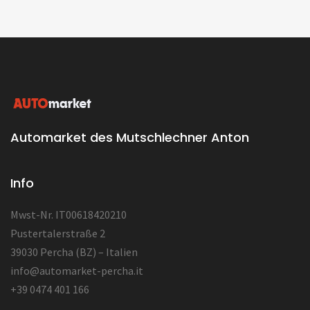
Automarket des Mutschlechner Anton
Info
Mwst-Nr. IT00618420210
Pustertalerstraße 2
39030 Percha (BZ) – Italien
info@automarket-percha.it
+39 0474 401 166