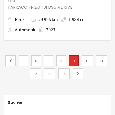
SEAT
TARRACO FR 2.0 TSI DSG 4DRIVE
Benzin
29.926 km
1.984 cc
Automatik
2023
5
6
7
8
9
10
11
12
13
14
Suchen