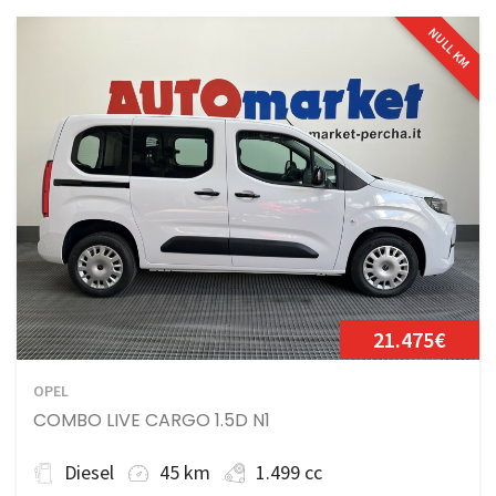
NULL KM
21.475€
OPEL
COMBO LIVE CARGO 1.5D N1
Diesel
45 km
1.499 cc