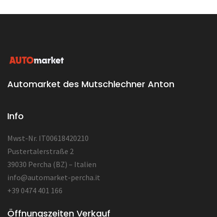
Automarket des Mutschlechner Anton
Info
Mwst-Nr. IT00618420210
Pustertalerstraße 2
39030 Percha (BZ) – Italien
info@automarket-percha.it
+39 0474 401 166
Öffnungszeiten Verkauf