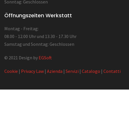
Sonntag: Geschlossen
Öffnungszeiten Werkstatt
Montag - Freitag:
08.00 - 12.00 Uhr und 13.30 - 17.30 Uhr
Samstag und Sonntag: Geschlossen
© 2021 Design by
EGSoft
Cookie
|
Privacy Law
|
Azienda
|
Servizi
|
Catalogo
|
Contatti