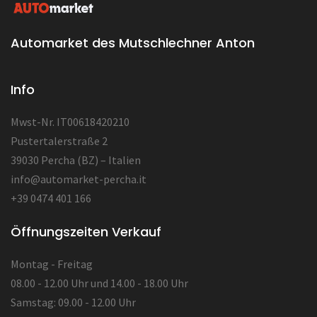
Automarket des Mutschlechner Anton
Info
Mwst-Nr. IT00618420210
Pustertalerstraße 2
39030 Percha (BZ) – Italien
info@automarket-percha.it
+39 0474 401 166
Öffnungszeiten Verkauf
Montag - Freitag
08.00 - 12.00 Uhr und 14.00 - 18.00 Uhr
Samstag: 09.00 - 12.00 Uhr