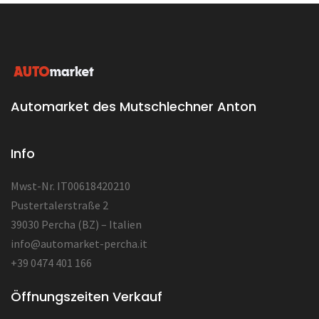
Automarket des Mutschlechner Anton
Info
Mwst-Nr. IT00618420210
Pustertalerstraße 2
39030 Percha (BZ) – Italien
info@automarket-percha.it
+39 0474 401 166
Öffnungszeiten Verkauf