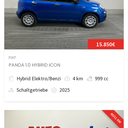
15.850€
FIAT
PANDA 1.0 HYBRID ICON
Hybrid Elektro/Benzi
4 km
999 cc
Schaltgetriebe
2025
NULL KM