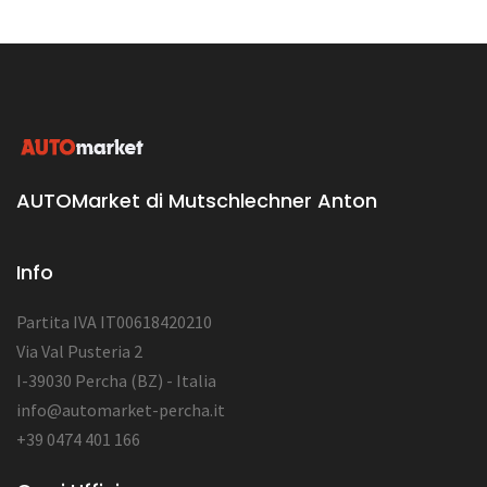
AUTOMarket di Mutschlechner Anton
Info
Partita IVA IT00618420210
Via Val Pusteria 2
I-39030 Percha (BZ) - Italia
info@automarket-percha.it
+39 0474 401 166