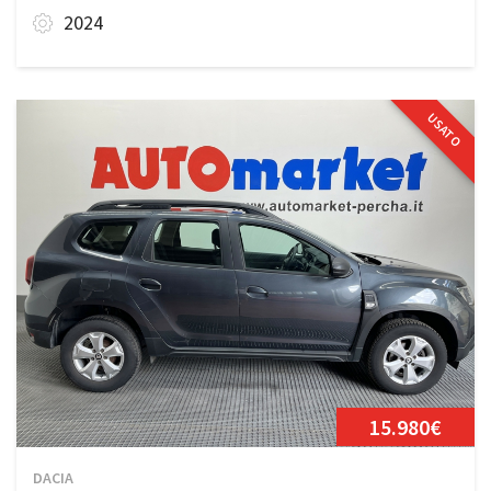
2024
USATO
15.980€
DACIA