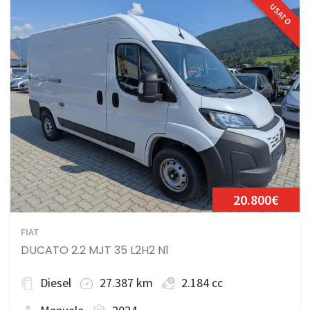
USATO
20.800€
FIAT
DUCATO 2.2 MJT 35 L2H2 N1
Diesel
27.387 km
2.184 cc