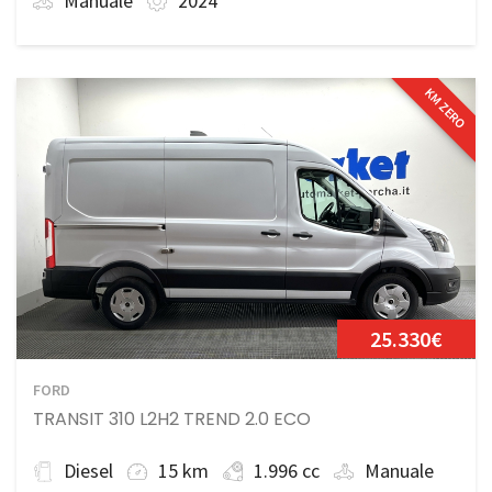
Manuale
2024
KM ZERO
25.330€
FORD
TRANSIT 310 L2H2 TREND 2.0 ECO
Diesel
15 km
1.996 cc
Manuale