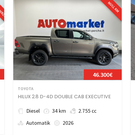
AHRZEUG
NULL KM
46.300€
TOYOTA
HILUX 2.8 D-4D DOUBLE CAB EXECUTIVE
Diesel
34 km
2.755 cc
Automatik
2026