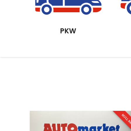
PKW
NULL 