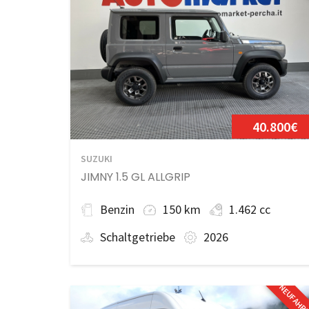
40.800€
SUZUKI
JIMNY 1.5 GL ALLGRIP
Benzin
150 km
1.462 cc
Schaltgetriebe
2026
NEUFAHR