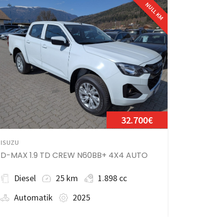
NULL KM
32.700€
ISUZU
D-MAX 1.9 TD CREW N60BB+ 4X4 AUTO
Diesel
25 km
1.898 cc
Automatik
2025