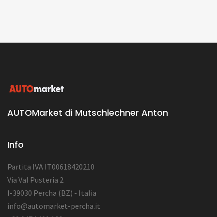
AUTOMarket di Mutschlechner Anton
Info
Partita IVA IT00618420210
Via Val Pusteria 2
I-39030 Percha (BZ) - Italia
info@automarket-percha.it