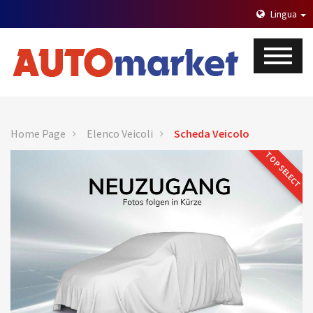
Lingua
Home Page
Elenco Veicoli
Scheda Veicolo
TOP SELECT