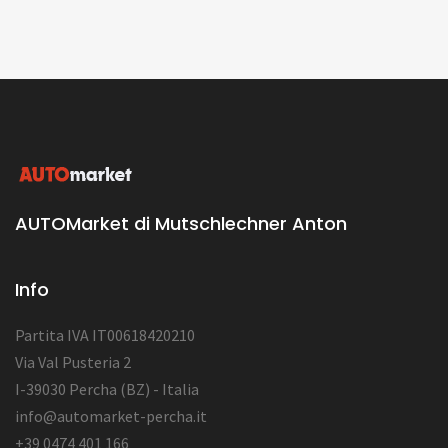
AUTOMarket di Mutschlechner Anton
Info
Partita IVA IT00618420210
Via Val Pusteria 2
I-39030 Percha (BZ) - Italia
info@automarket-percha.it
+39 0474 401 166