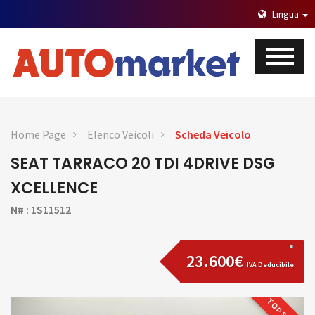
Lingua
Home Page
Elenco Veicoli
Scheda Veicolo
SEAT TARRACO 20 TDI 4DRIVE DSG
XCELLENCE
N# : 1S11512
23.600€
IVA Deducibile