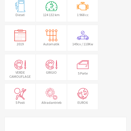
Diesel
124 132 km
1 968 cc
2019
Automatik
149cv / 110Kw
VERDE
GRIGIO
5 Porte
CAMOUFLAGE
5 Posti
Allradantrieb
EURO6