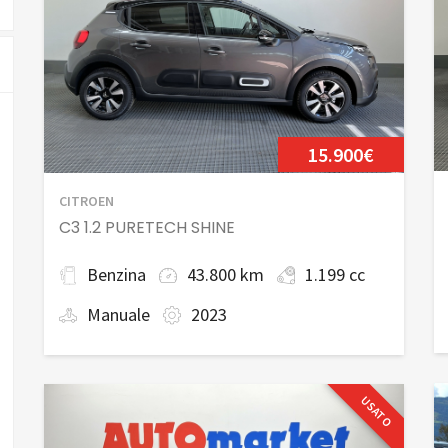
15.900€
CITROEN
C3 1.2 PURETECH SHINE
Benzina
43.800 km
1.199 cc
Manuale
2023
USATO