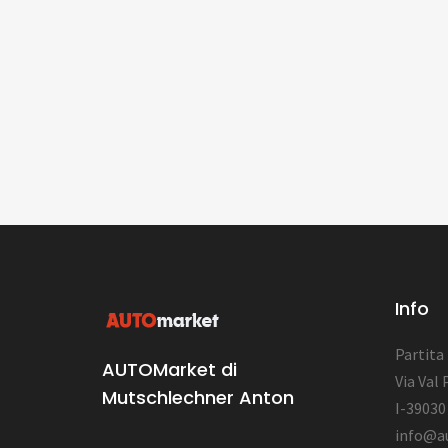
Info
Partita
AUTOMarket di
Via Val 
Mutschlechner Anton
I-39030 
info@a