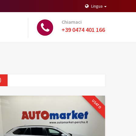
Lingua
Chiamaci
+39 0474 401 166
)
USATO