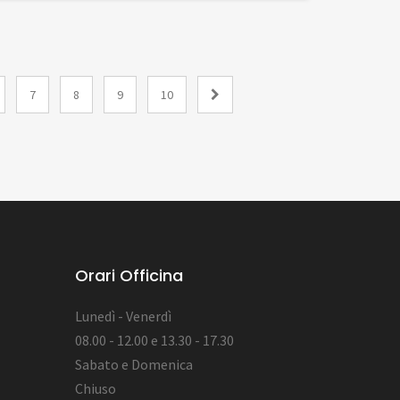
7
8
9
10
Orari Officina
Lunedì - Venerdì
08.00 - 12.00 e 13.30 - 17.30
Sabato e Domenica
Chiuso