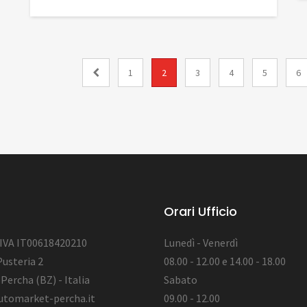
1
2
3
4
5
6
Orari Ufficio
 IVA IT00618420210
Lunedì - Venerdì
Pusteria 2
08.00 - 12.00 e 14.00 - 18.00
Percha (BZ) - Italia
Sabato
utomarket-percha.it
09.00 - 12.00