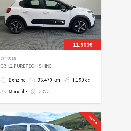
11.500€
CITROEN
C3 1.2 PURETECH SHINE
Benzina
33.470 km
1.199 cc
Manuale
2022
USATO