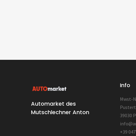
Info
Mwst-Nr
Automarket des
Pustert
Mutschlechner Anton
39030 P
info@a
+39 047