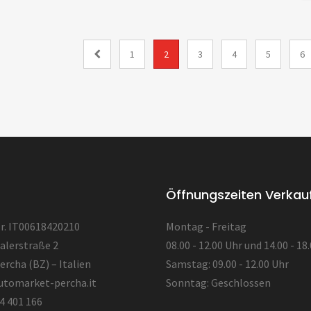
1
2
3
4
5
6
Öffnungszeiten Verkau
. IT00618420210
Montag - Freitag
alerstraße 2
08.00 - 12.00 Uhr und 14.00 - 18
ercha (BZ) – Italien
Samstag: 09.00 - 12.00 Uhr
utomarket-percha.it
Sonntag: Geschlossen
4 401 166