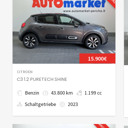
15.900€
CITROEN
C3 1.2 PURETECH SHINE
Benzin
43.800 km
1.199 cc
Schaltgetriebe
2023