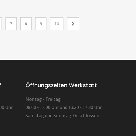
7
8
9
10
f
Öffnungszeiten Werkstatt
Montag - Freitag:
.00 Uhr
08.00 - 12.00 Uhr und 13.30 - 17.30 Uhr
Samstag und Sonntag: Geschlossen