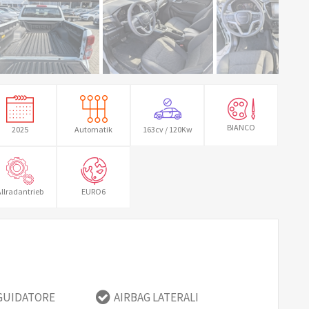
BIANCO
2025
Automatik
163cv / 120Kw
llradantrieb
EURO6
 GUIDATORE
AIRBAG LATERALI