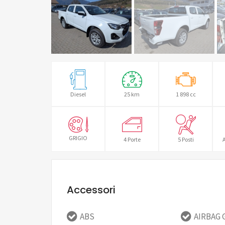
Diesel
25 km
1 898 cc
GRIGIO
4 Porte
5 Posti
A
Accessori
ABS
AIRBAG