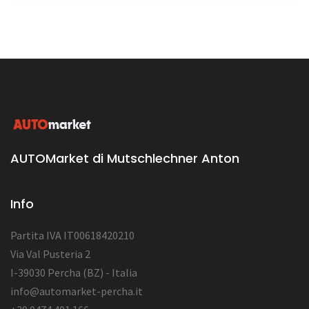
AUTOMarket di Mutschlechner Anton
Info
Partita IVA IT00618420210
Via Val Pusteria 2
I-39030 Percha (BZ) - Italia
info@automarket-percha.it