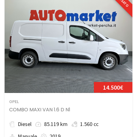
USATO
14.500€
OPEL
COMBO MAXI VAN 1.6 D N1
Diesel
85.119 km
1.560 cc
Manuale
2019